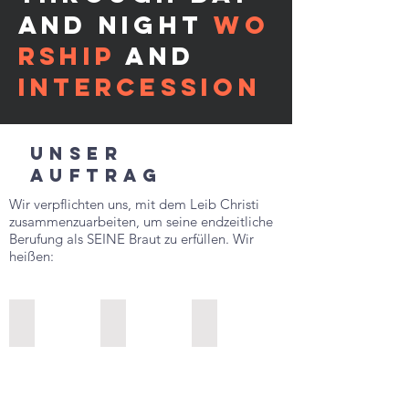
AND NIGHT
WO
RSHIP
AND
INTERCESSION
UNSER
AUFTRAG
Wir verpflichten uns, mit dem Leib Christi
zusammenzuarbeiten, um seine endzeitliche
Berufung als SEINE Braut zu erfüllen. Wir
heißen:
LOVE
FRIENDS OF THE BRIDEGROOM
INTERCESSION
to
to
to
minister
live
seek
to
as
God’s
God
the
heart