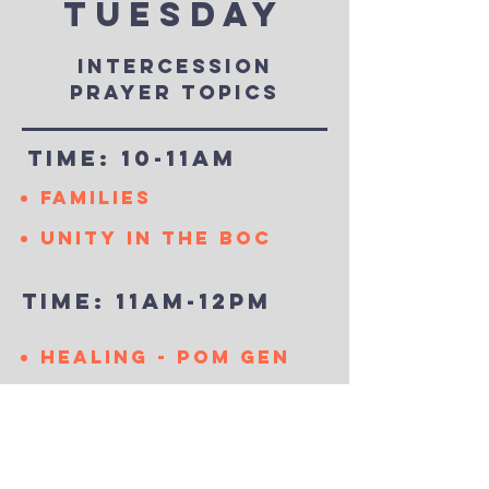
TUESDAY
according
Psalm
Luke
to
134:
18:1-
Isaiah
1-
8.
INTERCESSION
40:1-
3,
3
Psalm
PRAYER TOPICS
135:1-
3
and
TIME: 10-11am
John
4:23-
FAMILIES
24.
UNITY IN THE BOC
TIME: 11am-12pm
HEALING - POM GEN
TIME: 2:00 - 3:00pm
GOVERNMENT &