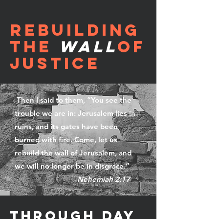
REBUILDING
THE
WALL
OF
JUSTICE
Then I said to them, “You see the
trouble we are in: Jerusalem lies in
ruins, and its gates have been
burned with fire. Come, let us
rebuild the wall of Jerusalem, and
we will no longer be in disgrace.”
Nehemiah 2:17
THROUGH DAY