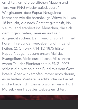
errichten, um die geistlichen Mauern und
Tore von PNG wieder aufzubauen.“
Wir glauben, dass Papua-Neuguinea
Menschen wie die hartnäckige Witwe in Lukas
18 braucht, die nach Gerechtigkeit ruft, bis
sie im Land etabliert ist. Menschen, die sich
demütigen, beten, bereuen und sein
Angesicht suchen. Dann wird Er vom Himmel
hören, ihre Sünden vergeben und ihr Land
heilen. (2. Chronik 7:
14-15) 1875
hörte
Papua-Neuguinea zum ersten Mal das
Evangelium. Viele europäische Missionare
waren Teil der Pionierarbeit in PNG. 2007
schloss die Nation einen Bund mit dem Gott
Israels. Aber wir kämpfen immer noch darum,
es zu halten. Weitere Durchbrüche im Gebet
sind erforderlich! Deshalb wollen wir in Port
Moresby ein Haus des Gebets errichten.