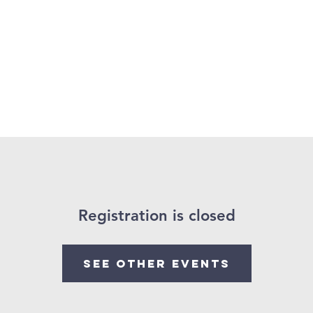
r uns
Projects
Training
Besuche
Registration is closed
See other events