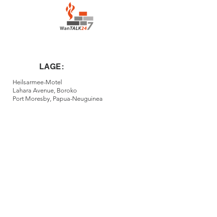
LAGE:
Heilsarmee-Motel
Lahara Avenue, Boroko
Port Moresby, Papua-Neuguinea
KONTAKT:
contact@houseofprayerportmoresby.com
+675 7836 3139
/+675
7222 0417
©2022 von Port Moresby Haus des
Gebets. Stolz erstellt mit
wix.com