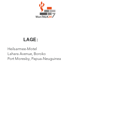
LAGE:
Heilsarmee-Motel
Lahara Avenue, Boroko
Port Moresby, Papua-Neuguinea
KONTAKT:
contact@houseofprayerportmoresby.com
+675 7836 3139
/+675
7222 0417
©2022 von Port Moresby Haus des
Gebets. Stolz erstellt mit
wix.com